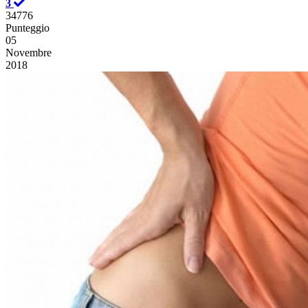
3
34776
Punteggio
05
Novembre
2018