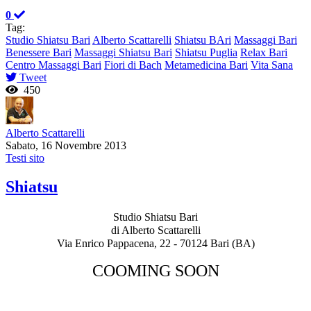
0
Tag:
Studio Shiatsu Bari
Alberto Scattarelli
Shiatsu BAri
Massaggi Bari
Benessere Bari
Massaggi Shiatsu Bari
Shiatsu Puglia
Relax Bari
Centro Massaggi Bari
Fiori di Bach
Metamedicina Bari
Vita Sana
Tweet
450
Alberto Scattarelli
Sabato, 16 Novembre 2013
Testi sito
Shiatsu
Studio Shiatsu Bari
di Alberto Scattarelli
Via Enrico Pappacena, 22 - 70124 Bari (BA)
COOMING SOON