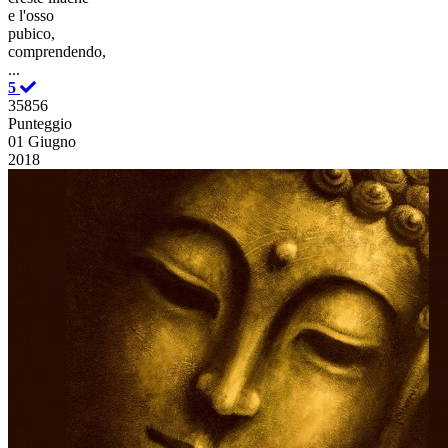
e l'osso
pubico,
comprendendo,
...
5
35856
Punteggio
01 Giugno
2018