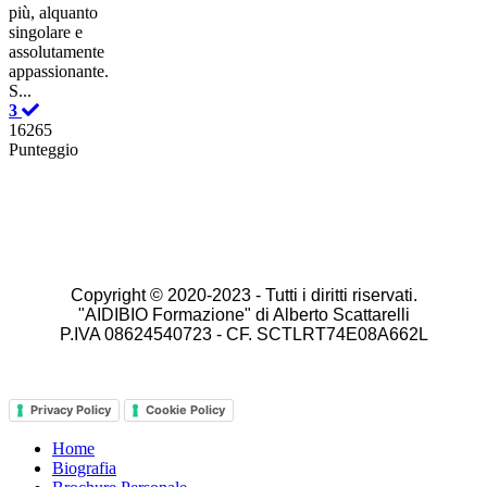
più, alquanto
singolare e
assolutamente
appassionante.
S...
3
16265
Punteggio
Copyright © 2020-2023 -
Tutti i diritti riservati.
"AIDIBIO Formazione" di Alberto Scattarelli
P.IVA 08624540723 - CF. SCTLRT74E08A662L
Privacy Policy
Cookie Policy
Home
Biografia