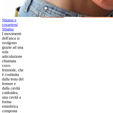
Shiatsu e
coxartrosi
Shiatsu
​I movimenti
dell'anca si
svolgono
grazie ad una
sola
articolazione
chiamata
coxo-
femorale, che
è costituita
dalla testa del
femore e
dalla cavità
cotiloidea,
una cavità a
forma
emisferica
composta