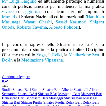
M° Luigi Gargiulo
ed attualmente partecipo a numerosi
corsi di perfezionamento per mantenere la mia pratica
vivace
ed
aggiornata
con alcuni dei più importanti
Maestri
di Shiatsu Nazionali ed Internazionali (
Haruhiko
Masunaga
,
Wataru Ohashi
,
Sasaki Kazunori
,
Shigeru
Onoda
,
Roberto Taverna
,
Alberto Polidori
).
Il percorso intrapreso nello Shiatsu in realtà è stato
preceduto dallo studio e la pratica di altre Discipline
Olistiche tra cui lo
Yoga
, il
Reiki
, la
Meditazione Zen,
il
Do-In
e la
Meditazione Vipassana
.
Continua a leggere
0
Tag:
Studio Shiatsu Bari
Studio Shiatsu Bari
Alberto Scattarelli
Alberto
Scattarelli
Shiatsu BAri
Shiatsu BAri
Massaggi Bari
Massaggi Bari
Benessere Bari
Benessere Bari
Massaggi Shiatsu Bari
Massaggi
Shiatsu Bari
Shiatsu Puglia
Shiatsu Puglia
Relax Bari
Relax Bari