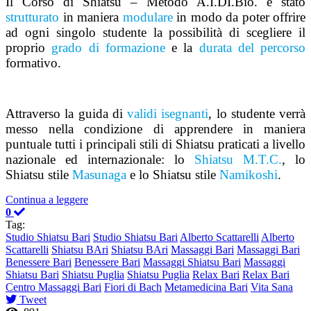
Il Corso di Shiatsu – Metodo A.I.DI.Bio. è stato
strutturato
in maniera
modulare
in modo da poter offrire
ad ogni singolo studente la possibilità di scegliere il
proprio
grado di formazione
e la
durata del percorso
formativo.
Attraverso la guida di
validi isegnanti
, lo studente verrà
messo nella condizione di apprendere in maniera
puntuale tutti i principali stili di Shiatsu praticati a livello
nazionale ed internazionale: lo
Shiatsu M.T.C.
, lo
Shiatsu stile
Masunaga
e lo Shiatsu stile
Namikoshi
.
Continua a leggere
0
Tag:
Studio Shiatsu Bari
Studio Shiatsu Bari
Alberto Scattarelli
Alberto
Scattarelli
Shiatsu BAri
Shiatsu BAri
Massaggi Bari
Massaggi Bari
Benessere Bari
Benessere Bari
Massaggi Shiatsu Bari
Massaggi
Shiatsu Bari
Shiatsu Puglia
Shiatsu Puglia
Relax Bari
Relax Bari
Centro Massaggi Bari
Fiori di Bach
Metamedicina Bari
Vita Sana
Tweet