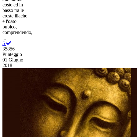
coste ed in
basso tra le
creste iliache
e l'osso
pubico,
comprendendo,
...
5
35856
Punteggio
01 Giugno
2018