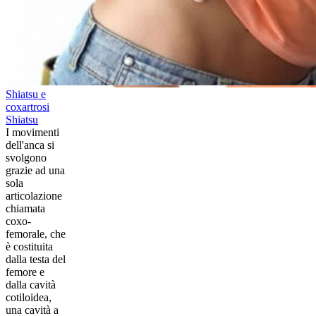
Shiatsu e
coxartrosi
Shiatsu
​I movimenti
dell'anca si
svolgono
grazie ad una
sola
articolazione
chiamata
coxo-
femorale, che
è costituita
dalla testa del
femore e
dalla cavità
cotiloidea,
una cavità a