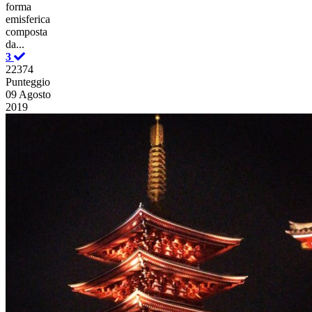
forma
emisferica
composta
da...
3
22374
Punteggio
09 Agosto
2019