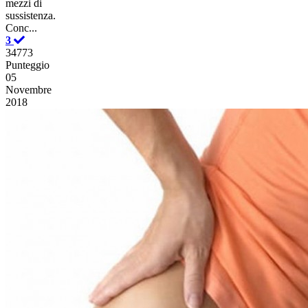
mezzi di
sussistenza.
Conc...
3
34773
Punteggio
05
Novembre
2018