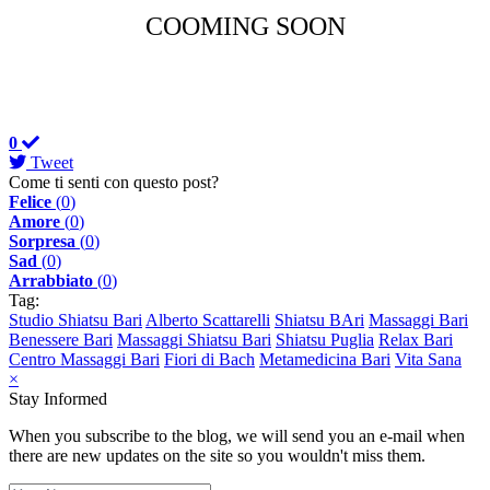
COOMING SOON
0
Tweet
Come ti senti con questo post?
Felice
(
0
)
Amore
(
0
)
Sorpresa
(
0
)
Sad
(
0
)
Arrabbiato
(
0
)
Tag:
Studio Shiatsu Bari
Alberto Scattarelli
Shiatsu BAri
Massaggi Bari
Benessere Bari
Massaggi Shiatsu Bari
Shiatsu Puglia
Relax Bari
Centro Massaggi Bari
Fiori di Bach
Metamedicina Bari
Vita Sana
×
Stay Informed
When you subscribe to the blog, we will send you an e-mail when
there are new updates on the site so you wouldn't miss them.