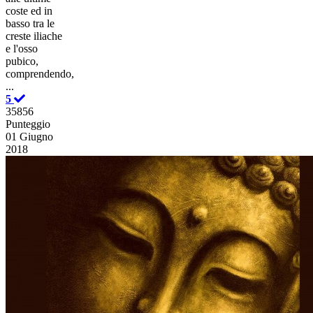
coste ed in
basso tra le
creste iliache
e l'osso
pubico,
comprendendo,
...
5
35856
Punteggio
01 Giugno
2018