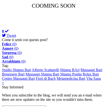
COOMING SOON
0
Tweet
Come ti senti con questo post?
Felice
(
0
)
Amore
(
0
)
Sorpresa
(
0
)
Sad
(
0
)
Arrabbiato
(
0
)
Tag:
Studio Shiatsu Bari
Alberto Scattarelli
Shiatsu BAri
Massaggi Bari
Benessere Bari
Massaggi Shiatsu Bari
Shiatsu Puglia
Relax Bari
Centro Massaggi Bari
Fiori di Bach
Metamedicina Bari
Vita Sana
×
Stay Informed
When you subscribe to the blog, we will send you an e-mail when
there are new updates on the site so you wouldn't miss them.