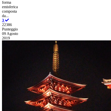
forma
emisferica
composta
da...
3
22386
Punteggio
09 Agosto
2019