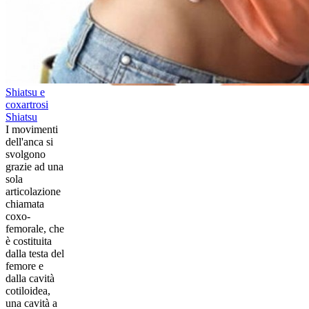
Shiatsu e
coxartrosi
Shiatsu
​I movimenti
dell'anca si
svolgono
grazie ad una
sola
articolazione
chiamata
coxo-
femorale, che
è costituita
dalla testa del
femore e
dalla cavità
cotiloidea,
una cavità a