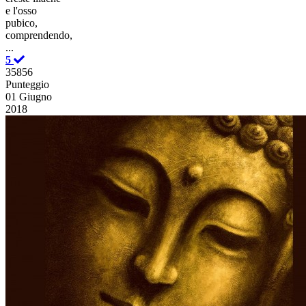
e l'osso
pubico,
comprendendo,
...
5
35856
Punteggio
01 Giugno
2018