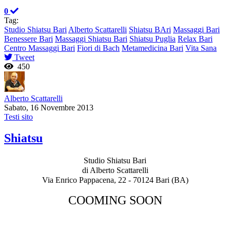
0
Tag:
Studio Shiatsu Bari
Alberto Scattarelli
Shiatsu BAri
Massaggi Bari
Benessere Bari
Massaggi Shiatsu Bari
Shiatsu Puglia
Relax Bari
Centro Massaggi Bari
Fiori di Bach
Metamedicina Bari
Vita Sana
Tweet
450
Alberto Scattarelli
Sabato, 16 Novembre 2013
Testi sito
Shiatsu
Studio Shiatsu Bari
di Alberto Scattarelli
Via Enrico Pappacena, 22 - 70124 Bari (BA)
COOMING SOON