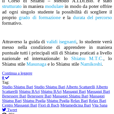
Il Corso di Shiatsu – Metodo A.I.DI.Bio. è stato
strutturato
in maniera
modulare
in modo da poter offrire
ad ogni singolo studente la possibilità di scegliere il
proprio
grado di formazione
e la
durata del percorso
formativo.
Attraverso la guida di
validi isegnanti
, lo studente verrà
messo nella condizione di apprendere in maniera
puntuale tutti i principali stili di Shiatsu praticati a livello
nazionale ed internazionale: lo
Shiatsu M.T.C.
, lo
Shiatsu stile
Masunaga
e lo Shiatsu stile
Namikoshi
.
Continua a leggere
0
Tag:
Studio Shiatsu Bari
Studio Shiatsu Bari
Alberto Scattarelli
Alberto
Scattarelli
Shiatsu BAri
Shiatsu BAri
Massaggi Bari
Massaggi Bari
Benessere Bari
Benessere Bari
Massaggi Shiatsu Bari
Massaggi
Shiatsu Bari
Shiatsu Puglia
Shiatsu Puglia
Relax Bari
Relax Bari
Centro Massaggi Bari
Fiori di Bach
Metamedicina Bari
Vita Sana
Tweet