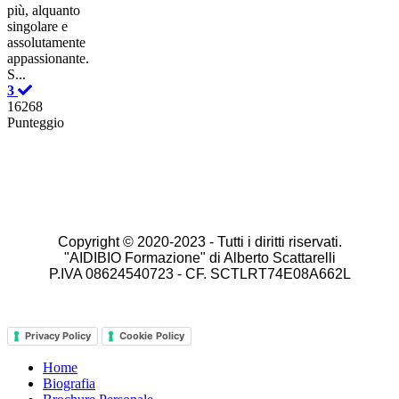
più, alquanto
singolare e
assolutamente
appassionante.
S...
3
16268
Punteggio
Copyright © 2020-2023 -
Tutti i diritti riservati.
"AIDIBIO Formazione" di Alberto Scattarelli
P.IVA 08624540723 - CF. SCTLRT74E08A662L
Privacy Policy
Cookie Policy
Home
Biografia