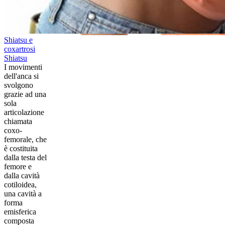
Shiatsu e
coxartrosi
Shiatsu
​I movimenti
dell'anca si
svolgono
grazie ad una
sola
articolazione
chiamata
coxo-
femorale, che
è costituita
dalla testa del
femore e
dalla cavità
cotiloidea,
una cavità a
forma
emisferica
composta