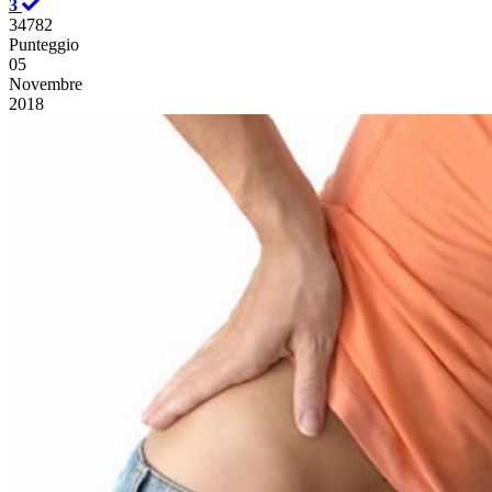
3
34782
Punteggio
05
Novembre
2018