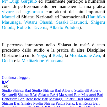
M° Luigi Gargiulo
ed attualmente partecipo a numerosi
corsi di perfezionamento per mantenere la mia pratica
vivace
ed
aggiornata
con alcuni dei più importanti
Maestri
di Shiatsu Nazionali ed Internazionali (
Haruhiko
Masunaga
,
Wataru Ohashi
,
Sasaki Kazunori
,
Shigeru
Onoda
,
Roberto Taverna
,
Alberto Polidori
).
Il percorso intrapreso nello Shiatsu in realtà è stato
preceduto dallo studio e la pratica di altre Discipline
Olistiche tra cui lo
Yoga
, il
Reiki
, la
Meditazione Zen,
il
Do-In
e la
Meditazione Vipassana
.
Continua a leggere
0
Tag:
Studio Shiatsu Bari
Studio Shiatsu Bari
Alberto Scattarelli
Alberto
Scattarelli
Shiatsu BAri
Shiatsu BAri
Massaggi Bari
Massaggi Bari
Benessere Bari
Benessere Bari
Massaggi Shiatsu Bari
Massaggi
Shiatsu Bari
Shiatsu Puglia
Shiatsu Puglia
Relax Bari
Relax Bari