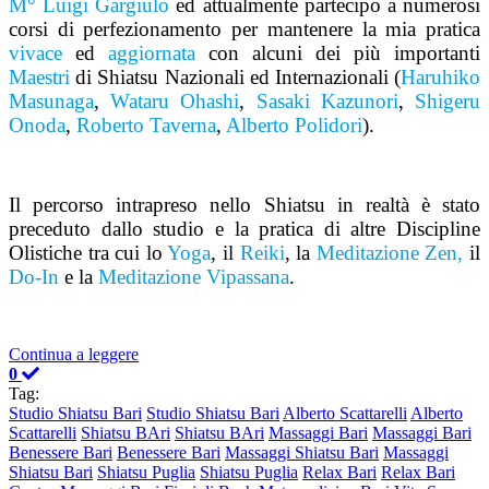
M° Luigi Gargiulo
ed attualmente partecipo a numerosi
corsi di perfezionamento per mantenere la mia pratica
vivace
ed
aggiornata
con alcuni dei più importanti
Maestri
di Shiatsu Nazionali ed Internazionali (
Haruhiko
Masunaga
,
Wataru Ohashi
,
Sasaki Kazunori
,
Shigeru
Onoda
,
Roberto Taverna
,
Alberto Polidori
).
Il percorso intrapreso nello Shiatsu in realtà è stato
preceduto dallo studio e la pratica di altre Discipline
Olistiche tra cui lo
Yoga
, il
Reiki
, la
Meditazione Zen,
il
Do-In
e la
Meditazione Vipassana
.
Continua a leggere
0
Tag:
Studio Shiatsu Bari
Studio Shiatsu Bari
Alberto Scattarelli
Alberto
Scattarelli
Shiatsu BAri
Shiatsu BAri
Massaggi Bari
Massaggi Bari
Benessere Bari
Benessere Bari
Massaggi Shiatsu Bari
Massaggi
Shiatsu Bari
Shiatsu Puglia
Shiatsu Puglia
Relax Bari
Relax Bari