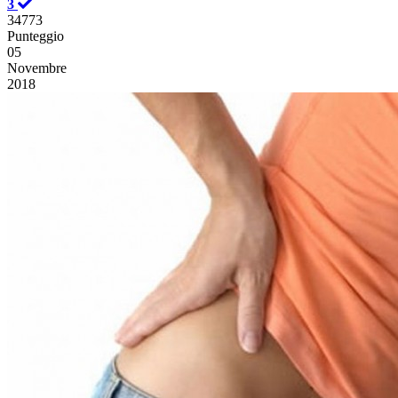
3
34773
Punteggio
05
Novembre
2018