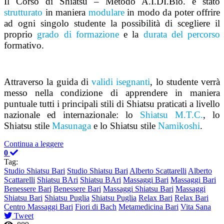
Il Corso di Shiatsu – Metodo A.I.DI.Bio. è stato
strutturato
in maniera
modulare
in modo da poter offrire
ad ogni singolo studente la possibilità di scegliere il
proprio
grado di formazione
e la
durata del percorso
formativo.
Attraverso la guida di
validi isegnanti
, lo studente verrà
messo nella condizione di apprendere in maniera
puntuale tutti i principali stili di Shiatsu praticati a livello
nazionale ed internazionale: lo
Shiatsu M.T.C.
, lo
Shiatsu stile
Masunaga
e lo Shiatsu stile
Namikoshi
.
Continua a leggere
0
Tag:
Studio Shiatsu Bari
Studio Shiatsu Bari
Alberto Scattarelli
Alberto
Scattarelli
Shiatsu BAri
Shiatsu BAri
Massaggi Bari
Massaggi Bari
Benessere Bari
Benessere Bari
Massaggi Shiatsu Bari
Massaggi
Shiatsu Bari
Shiatsu Puglia
Shiatsu Puglia
Relax Bari
Relax Bari
Centro Massaggi Bari
Fiori di Bach
Metamedicina Bari
Vita Sana
Tweet