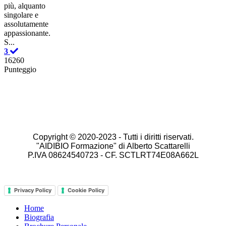
più, alquanto
singolare e
assolutamente
appassionante.
S...
3
16260
Punteggio
Copyright © 2020-2023 -
Tutti i diritti riservati.
"AIDIBIO Formazione" di Alberto Scattarelli
P.IVA 08624540723 - CF. SCTLRT74E08A662L
Privacy Policy
Cookie Policy
Home
Biografia