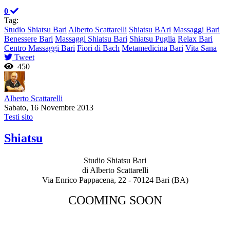
0
Tag:
Studio Shiatsu Bari
Alberto Scattarelli
Shiatsu BAri
Massaggi Bari
Benessere Bari
Massaggi Shiatsu Bari
Shiatsu Puglia
Relax Bari
Centro Massaggi Bari
Fiori di Bach
Metamedicina Bari
Vita Sana
Tweet
450
Alberto Scattarelli
Sabato, 16 Novembre 2013
Testi sito
Shiatsu
Studio Shiatsu Bari
di Alberto Scattarelli
Via Enrico Pappacena, 22 - 70124 Bari (BA)
COOMING SOON