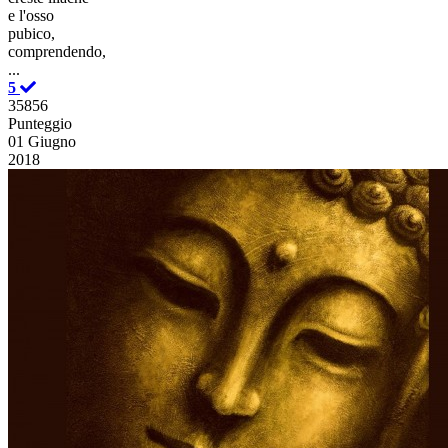
e l'osso
pubico,
comprendendo,
...
5
35856
Punteggio
01 Giugno
2018