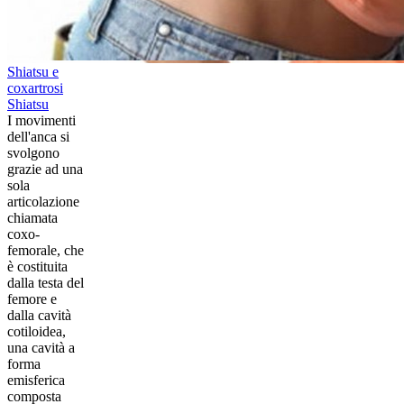
Shiatsu e
coxartrosi
Shiatsu
​I movimenti
dell'anca si
svolgono
grazie ad una
sola
articolazione
chiamata
coxo-
femorale, che
è costituita
dalla testa del
femore e
dalla cavità
cotiloidea,
una cavità a
forma
emisferica
composta