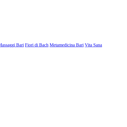
Massaggi Bari
Fiori di Bach
Metamedicina Bari
Vita Sana