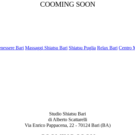
COOMING SOON
nessere Bari
Massaggi Shiatsu Bari
Shiatsu Puglia
Relax Bari
Centro 
Studio Shiatsu Bari
di Alberto Scattarelli
Via Enrico Pappacena, 22 - 70124 Bari (BA)