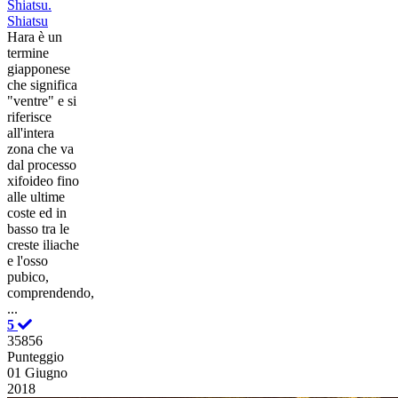
Shiatsu.
Shiatsu
Hara è un
termine
giapponese
che significa
"ventre" e si
riferisce
all'intera
zona che va
dal processo
xifoideo fino
alle ultime
coste ed in
basso tra le
creste iliache
e l'osso
pubico,
comprendendo,
...
5
35856
Punteggio
01 Giugno
2018