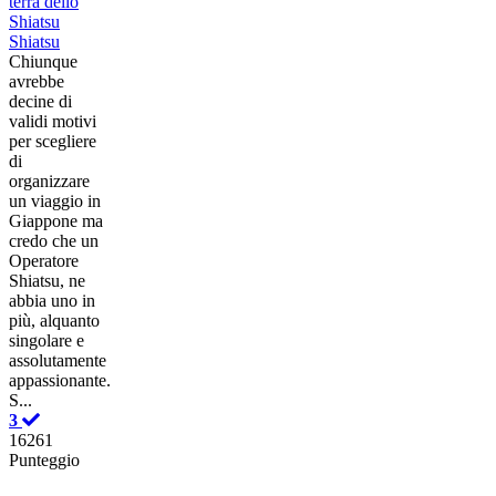
terra dello
Shiatsu
Shiatsu
Chiunque
avrebbe
decine di
validi motivi
per scegliere
di
organizzare
un viaggio in
Giappone ma
credo che un
Operatore
Shiatsu, ne
abbia uno in
più, alquanto
singolare e
assolutamente
appassionante.
S...
3
16261
Punteggio