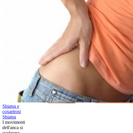
Shiatsu e
coxartrosi
Shiatsu
​I movimenti
dell'anca si
svolgono