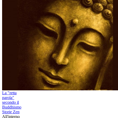
La "retta
parola"
secondo il
Buddhismo
Storie Zen
All'interno