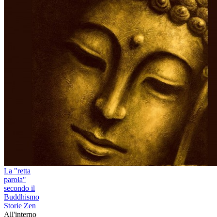
La "retta
parola"
secondo il
Buddhismo
Storie Zen
All'interno