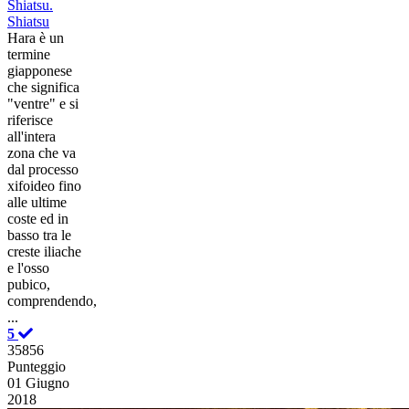
Shiatsu.
Shiatsu
Hara è un
termine
giapponese
che significa
"ventre" e si
riferisce
all'intera
zona che va
dal processo
xifoideo fino
alle ultime
coste ed in
basso tra le
creste iliache
e l'osso
pubico,
comprendendo,
...
5
35856
Punteggio
01 Giugno
2018