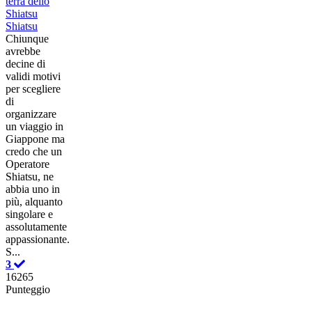
terra dello
Shiatsu
Shiatsu
Chiunque
avrebbe
decine di
validi motivi
per scegliere
di
organizzare
un viaggio in
Giappone ma
credo che un
Operatore
Shiatsu, ne
abbia uno in
più, alquanto
singolare e
assolutamente
appassionante.
S...
3
16265
Punteggio