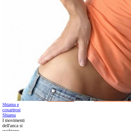
Shiatsu e
coxartrosi
Shiatsu
​I movimenti
dell'anca si
svolgono