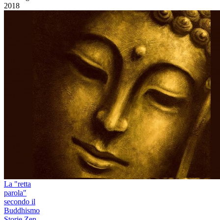
2018
La "retta
parola"
secondo il
Buddhismo
Storie Zen