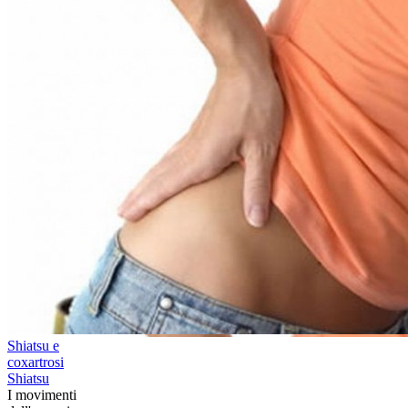
Shiatsu e
coxartrosi
Shiatsu
​I movimenti