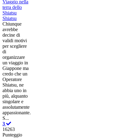
Viaggio nella
terra dello
Shiatsu
Shiatsu
Chiunque
avrebbe
decine di
validi motivi
per scegliere
di
organizzare
un viaggio in
Giappone ma
credo che un
Operatore
Shiatsu, ne
abbia uno in
più, alquanto
singolare e
assolutamente
appassionante.
S...
3
16263
Punteggio