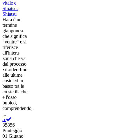
vitale e
Shiatsu.
Shiatsu
Hara è un
termine
giapponese
che significa
"ventre" e si
riferisce
all'intera
zona che va
dal processo
xifoideo fino
alle ultime
coste ed in
basso tra le
creste iliache
e l'osso
pubico,
comprendendo,
...
5
35856
Punteggio
01 Giugno