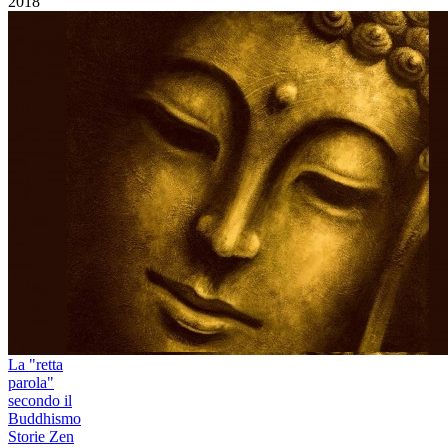
2018
La "retta
parola"
secondo il
Buddhismo
Storie Zen