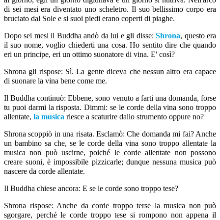
di sei mesi era diventato uno scheletro. Il suo bellissimo corpo era
bruciato dal Sole e si suoi piedi erano coperti di piaghe.
Dopo sei mesi il Buddha andò da lui e gli disse:
Shrona
, questo era
il suo nome, voglio chiederti una cosa. Ho sentito dire che quando
eri un principe, eri un ottimo suonatore di vina. E' così?
Shrona gli rispose: Sì. La gente diceva che nessun altro era capace
di suonare la vina bene come me.
Il Buddha continuò: Ebbene, sono venuto a farti una domanda, forse
tu puoi darmi la risposta. Dimmi: se le corde della vina sono troppo
allentate,
la musica
riesce a scaturire dallo strumento oppure no?
Shrona scoppiò in una risata. Esclamò: Che domanda mi fai? Anche
un bambino sa che, se le corde della vina sono troppo allentate la
musica non può uscirne, poiché le corde allentate non possono
creare suoni, è impossibile pizzicarle; dunque nessuna musica può
nascere da corde allentate.
Il Buddha chiese ancora: E se le corde sono troppo tese?
Shrona rispose: Anche da corde troppo terse la musica non può
sgorgare, perché le corde troppo tese si rompono non appena il