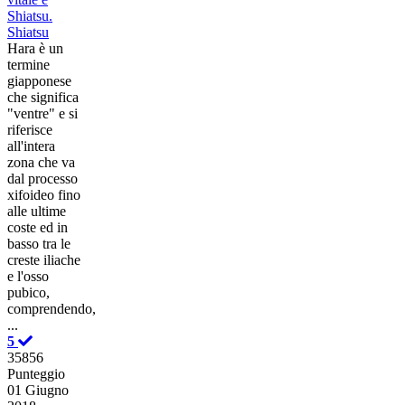
Shiatsu.
Shiatsu
Hara è un
termine
giapponese
che significa
"ventre" e si
riferisce
all'intera
zona che va
dal processo
xifoideo fino
alle ultime
coste ed in
basso tra le
creste iliache
e l'osso
pubico,
comprendendo,
...
5
35856
Punteggio
01 Giugno