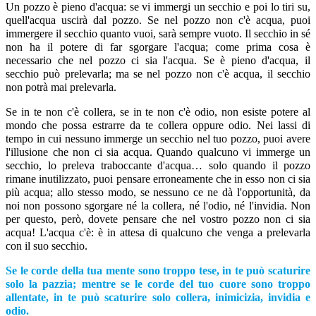
Un pozzo è pieno d'acqua: se vi immergi un secchio e poi lo tiri su,
quell'acqua uscirà dal pozzo. Se nel pozzo non c'è acqua, puoi
immergere il secchio quanto vuoi, sarà sempre vuoto. Il secchio in sé
non ha il potere di far sgorgare l'acqua; come prima cosa è
necessario che nel pozzo ci sia l'acqua. Se è pieno d'acqua, il
secchio può prelevarla; ma se nel pozzo non c'è acqua, il secchio
non potrà mai prelevarla.
Se in te non c'è collera, se in te non c'è odio, non esiste potere al
mondo che possa estrarre da te collera oppure odio. Nei lassi di
tempo in cui nessuno immerge un secchio nel tuo pozzo, puoi avere
l'illusione che non ci sia acqua. Quando qualcuno vi immerge un
secchio, lo preleva traboccante d'acqua… solo quando il pozzo
rimane inutilizzato, puoi pensare erroneamente che in esso non ci sia
più acqua; allo stesso modo, se nessuno ce ne dà l'opportunità, da
noi non possono sgorgare né la collera, né l'odio, né l'invidia. Non
per questo, però, dovete pensare che nel vostro pozzo non ci sia
acqua! L'acqua c'è: è in attesa di qualcuno che venga a prelevarla
con il suo secchio.
Se le corde della tua mente sono troppo tese, in te può scaturire
solo la pazzia; mentre se le corde del tuo cuore sono troppo
allentate, in te può scaturire solo collera, inimicizia, invidia e
odio.