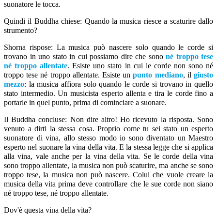
suonatore le tocca.
Quindi il Buddha chiese: Quando la musica riesce a scaturire dallo
strumento?
Shorna rispose: La musica può nascere solo quando le corde si
trovano in uno stato in cui possiamo dire che sono
né troppo tese
né troppo allentate
. Esiste uno stato in cui le corde non sono né
troppo tese né troppo allentate. Esiste un
punto mediano
, il
giusto
mezzo
: la musica affiora solo quando le corde si trovano in quello
stato intermedio. Un musicista esperto allenta e tira le corde fino a
portarle in quel punto, prima di cominciare a suonare.
Il Buddha concluse: Non dire altro! Ho ricevuto la risposta. Sono
venuto a dirti la stessa cosa. Proprio come tu sei stato un esperto
suonatore di vina, allo stesso modo io sono diventato un Maestro
esperto nel suonare la vina della vita. E la stessa legge che si applica
alla vina, vale anche per la vina della vita. Se le corde della vina
sono troppo allentate, la musica non può scaturire, ma anche se sono
troppo tese, la musica non può nascere. Colui che vuole creare la
musica della vita prima deve controllare che le sue corde non siano
né troppo tese, né troppo allentate.
Dov'è questa vina della vita?