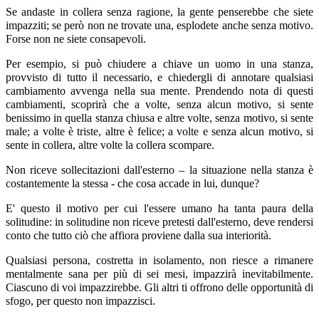
Se andaste in collera senza ragione, la gente penserebbe che siete
impazziti; se però non ne trovate una, esplodete anche senza motivo.
Forse non ne siete consapevoli.
Per esempio, si può chiudere a chiave un uomo in una stanza,
provvisto di tutto il necessario, e chiedergli di annotare qualsiasi
cambiamento avvenga nella sua mente. Prendendo nota di questi
cambiamenti, scoprirà che a volte, senza alcun motivo, si sente
benissimo in quella stanza chiusa e altre volte, senza motivo, si sente
male; a volte è triste, altre è felice; a volte e senza alcun motivo, si
sente in collera, altre volte la collera scompare.
Non riceve sollecitazioni dall'esterno – la situazione nella stanza è
costantemente la stessa - che cosa accade in lui, dunque?
E' questo il motivo per cui l'essere umano ha tanta paura della
solitudine: in solitudine non riceve pretesti dall'esterno, deve rendersi
conto che tutto ciò che affiora proviene dalla sua interiorità.
Qualsiasi persona, costretta in isolamento, non riesce a rimanere
mentalmente sana per più di sei mesi, impazzirà inevitabilmente.
Ciascuno di voi impazzirebbe. Gli altri ti offrono delle opportunità di
sfogo, per questo non impazzisci.