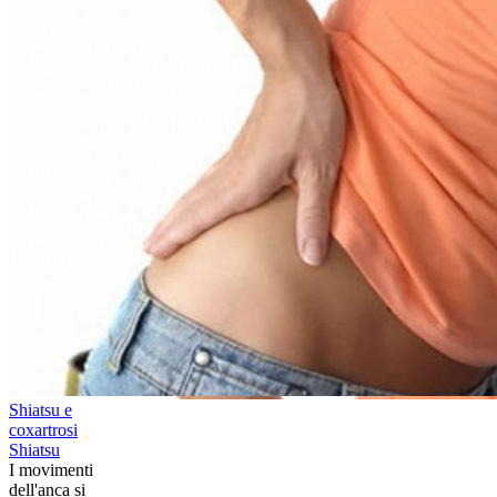
Shiatsu e
coxartrosi
Shiatsu
​I movimenti
dell'anca si