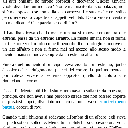
gli altri bhikshu ne furono sorpresi e dicevano: Questo giovane
vuole diventare un monaco? Non è mai uscito dal suo palazzo, non
si è mai spostato se non sulla sua carrozza. Le strade che era solito
percorrere erano coperte da tappetti vellutati. E ora vuole diventare
un mendicante! Che pazzia pensa di fare?
Il Buddha diceva che la mente umana si muove sempre tra due
estremi, passa da un estremo all'altro.
La mente umana non si ferma
mai nel mezzo. Proprio come il pendolo di un orologio si muove da
un lato all'altro e non si ferma mai nel mezzo, allo stesso modo la
mente umana si muove sempre da un estremo all'altro.
Fino a quel momento il principe aveva vissuto a un estremo, quello
di coloro che indulgono nei piaceri del corpo; da quel momento in
poi voleva vivere all'estremo opposto, quello di coloro che
rinunciano al corpo.
E così fu. Mente tutti i bhikshu camminavano sulla strada maestra, il
principe, che non aveva mai percorso strade che non fossero coperte
da preziosi tappeti, diventato monaco camminava sui
sentieri meno
battut
, coperti di rovi.
Quando tutti i bhikshu si sedevano all'ombra di un albero, egli stava
in piedi sotto il solleone. Mente tutti i bhikshu si cibavano una volta
al giorno, egli un giorno digiunava e un giorno si nutriva. Nell'arco