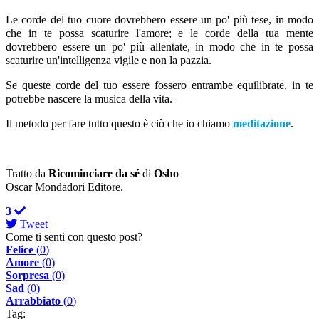
Le corde del tuo cuore dovrebbero essere un po' più tese, in modo
che in te possa scaturire l'amore; e le corde della tua mente
dovrebbero essere un po' più allentate, in modo che in te possa
scaturire un'intelligenza vigile e non la pazzia.
Se queste corde del tuo essere fossero entrambe equilibrate, in te
potrebbe nascere la musica della vita.
Il metodo per fare tutto questo è ciò che io chiamo
meditazione
.
Tratto da
Ricominciare da sé
di
Osho
Oscar Mondadori Editore.
3
Tweet
Come ti senti con questo post?
Felice
(
0
)
Amore
(
0
)
Sorpresa
(
0
)
Sad
(
0
)
Arrabbiato
(
0
)
Tag: