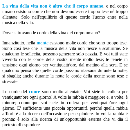
La vina della vita non è altro che il corpo umano
, e nel corpo
umano esistono corde che non devono essere troppo tese né troppo
allentate. Solo nell'equilibrio di queste corde l'uomo entra nella
musica della vita.
Dove si trovano le corde della vina del corpo umano?
Innanzitutto, nella
mente
esistono molte corde che sono troppo tese.
Sono così tese che la musica della vita non riesce a scaturirne. Se
qualcuno le sollecita, possono generare solo pazzia. E voi tutti state
vivendo con le corde della vostra mente molto tese; le tenete in
tensione ogni giorno per ventiquattr'ore, dal mattino alla sera. E se
qualcuno pensa che quelle corde possano rilassarsi durante la notte,
si sbaglia; anche durante la notte le corde della mente sono tese e
stressate.
Le corde del
cuore
sono molto allentate. Voi siete in collera per
ventiquattr'ore ogni giorno! A volte la rabbia è maggiore e, a volte, è
minore; comunque voi siete in collera per ventiquattr'ore ogni
giorno. E' sufficiente una piccola opportunità perché quella rabbia
affiori: è alla ricerca dell'occasione per esplodere. In voi la rabbia è
pronta: è solo alla ricerca di un'opportunità esterna che vi dia il
pretesto di esplodere.