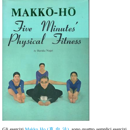
Gli esercizi
Makko Ho (真 向 法)
, sono quattro semplici esercizi,