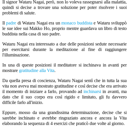
Il signor Wataru Nagai, però, non lo voleva rassegnarsi alla malattia,
quindi si decise a trovare una soluzione per poter risolvere i suoi
problemi di salute.
Il
padre
di Wataru Nagai era un
monaco buddista
e Wataru sviluppò
le sue idee sui Makko Ho, proprio mentre guardava un libro di testo
buddista nella casa di suo padre.
Wataru Nagai era interessato a due delle posizioni sedute necessarie
per esercitarsi durante la meditazione al fine di raggiungere
l'illuminazione.
In una di queste posizioni il meditatore si inchinava in avanti per
mostrare
gratitudine alla Vita
.
Da quella presa di coscienza, Wataru Nagai sentì che in tutta la sua
vita non aveva mai mostrato gratitudine e così decise che era arrivato
il momento di iniziare a farlo, provando ad
inchinarsi
in avanti, ma
dato che il suo corpo era così rigido e limitato, gli fu davvero
difficile farlo all'inizio.
Eppure, mosso da una grandissima determinazione, decise che si
sarebbe inchinato e avrebbe ringraziato ancora e ancora la Vita
elaborando la sequenza di 4 esercizi che praticò due volte al giorno.