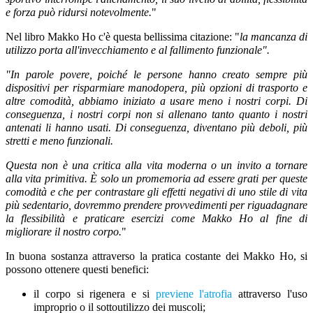
e forza può ridursi notevolmente.
"
Nel libro Makko Ho c'è questa bellissima citazione:
"
la mancanza di
utilizzo porta all'invecchiamento e al fallimento funzionale
"
.
"In parole povere, poiché le persone hanno creato sempre più
dispositivi per risparmiare manodopera, più opzioni di trasporto e
altre comodità, abbiamo iniziato a usare meno i nostri corpi. Di
conseguenza, i nostri corpi non si allenano tanto quanto i nostri
antenati li hanno usati. Di conseguenza, diventano più deboli, più
stretti e meno funzionali.
Questa non è una critica alla vita moderna o un invito a tornare
alla vita primitiva. È solo un promemoria ad essere grati per queste
comodità e che per contrastare gli effetti negativi di uno stile di vita
più sedentario, dovremmo prendere provvedimenti per riguadagnare
la flessibilità e praticare esercizi come Makko Ho al fine di
migliorare il nostro corpo.
"
In buona sostanza attraverso la pratica costante dei Makko Ho, si
possono ottenere questi benefici:
il corpo si rigenera e si
previene l'atrofia
attraverso l'uso
improprio o il sottoutilizzo dei muscoli;