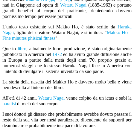
nati in Giappone ad opera di
Wataru Nagai
(1885-1963) e portano
grandi benefici al corpo del praticante, richiedendo davvero
pochissimo tempo per essere praticati.
L'unico testo esistente sui Makko Ho, è stato scritto da
Haruka
Nagai
, figlio del creatore Wataru Nagai, e si intitola: "
Makko Ho –
Fine minutes phisical fitness
".
Questo
libro
, attualmente fuori produzione, è stato originariamente
pubblicato in America nel
1972
ed ha avuto grande diffusione anche
in Europa a partire dalla metà degli anni '70, proprio grazie ai
numerosi viaggi che lo stesso Haruka Nagai fece in America con
l'intento di divulgare il sistema inventato da suo padre.
La storia della nascita dei Makko Ho è davvero molto bella e viene
ben descritta all'interno del libro.
All'età di 42 anni,
Wataru Nagai
venne colpito da un ictus e subì la
paralisi
di metà del suo corpo.
I suoi dottori gli dissero che probabilmente avrebbe dovuto passare il
resto della sua vita per metà paralizzato, dipendente da supporti per
deambulare e probabilmente incapace di lavorare.