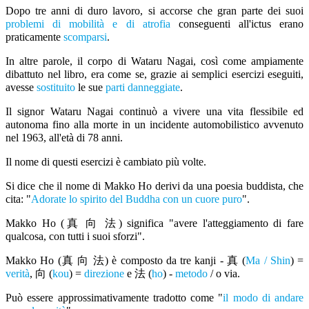
Dopo tre anni di duro lavoro, si accorse che gran parte dei suoi
problemi di mobilità e di atrofia
conseguenti all'ictus erano
praticamente
scomparsi
.
In altre parole, il corpo di Wataru Nagai, così come ampiamente
dibattuto nel libro, era come se, grazie ai semplici esercizi eseguiti,
avesse
sostituito
le sue
parti danneggiate
.
Il signor Wataru Nagai continuò a vivere una vita flessibile ed
autonoma fino alla morte in un incidente automobilistico avvenuto
nel 1963, all'età di 78 anni.
Il nome di questi esercizi è cambiato più volte.
Si dice che il nome di Makko Ho derivi da una poesia buddista, che
cita: "
Adorate lo spirito del Buddha con un cuore puro
".
Makko Ho (真 向 法) significa "avere l'atteggiamento di fare
qualcosa, con tutti i suoi sforzi".
Makko Ho (真 向 法) è composto da tre kanji - 真 (
Ma / Shin
) =
verità
, 向 (
kou
) =
direzione
e 法 (
ho
) -
metodo
/ o via.
Può essere approssimativamente tradotto come "
il modo di andare