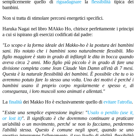
semplicemente quello di
riguadagnare
la
flessibilità
tipica dei
bambini.
Non si tratta di stimolare percorsi energetici specifici.
Haruka Nagai nel libro MAkko Ho, chirisce perfettamente i principi
a cui si ispirano gli esercizi codificati dal padre:
"Lo scopo e la forma ideale dei Makko-ho è la postura dei bambini
sani.
Ho notato che i bambini sono naturalmente flessibili. Mio
figlio maggiore è stato in grado di infilargli le dita in bocca quando
aveva circa 2 anni. Mio figlio più piccolo è in grado di fare una
divisione completa come Jean Claude Van Damn all'età di 7 mesi.
Questa è la naturale flessibilità dei bambini. È possibile che tu o io
avremmo potuto fare lo stesso una volta. Uno dei motivi è perché i
bambini usano il proprio corpo regolarmente e spesso e, di
conseguenza, i loro muscoli sono animati e allentati."
La
finalità
dei Makko Ho è esclusivamente quello di
evitare l'atrofia
.
"
Esiste una semplice espressione inglese: "
Usalo o perdilo (use it,
or lost it)
". Il significato è che dovremmo continuare a praticare
un'abilità o un movimento, perché se non lo facciamo, perderemo
l'abilità stessa. Questo è comune negli sport, quando se uno
sportivo interrompe l'allenamento, il suo livello di abilità, flessibilità