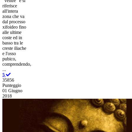
"ventre" e si
riferisce
all'intera
zona che va
dal processo
xifoideo fino
alle ultime
coste ed in
basso tra le
creste iliache
e l'osso
pubico,
comprendendo,
...
5
35856
Punteggio
01 Giugno
2018