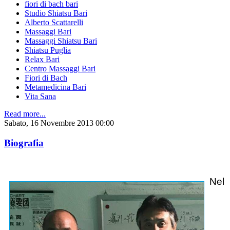
fiori di bach bari
Studio Shiatsu Bari
Alberto Scattarelli
Massaggi Bari
Massaggi Shiatsu Bari
Shiatsu Puglia
Relax Bari
Centro Massaggi Bari
Fiori di Bach
Metamedicina Bari
Vita Sana
Read more...
Sabato, 16 Novembre 2013 00:00
Biografia
Nel