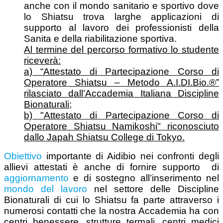
anche con il mondo sanitario e sportivo dove
lo Shiatsu trova larghe applicazioni di
supporto al lavoro dei professionisti della
Sanita e della riabilitazione sportiva.
Al termine del percorso formativo lo studente
riceverà:
a) “Attestato di Partecipazione Corso di
Operatore Shiatsu – Metodo A.I.DI.Bio.®”
rilasciato dall’Accademia Italiana Discipline
Bionaturali;
b) "Attestato di Partecipazione Corso di
Operatore Shiatsu Namikoshi" riconosciuto
dallo Japah Shiatsu College di Tokyo.
Obiettivo
importante di Aidibio nei confronti degli
allievi attestati è anche di fornire supporto di
aggiornamento
e di sostegno all’inserimento nel
mondo del lavoro
nel settore delle Discipline
Bionaturali di cui lo Shiatsu fa parte attraverso i
numerosi contatti che la nostra Accademia ha con
centri benessere, strutture termali, centri medici